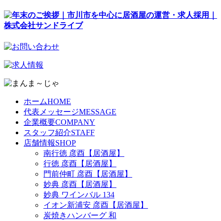
ホーム
HOME
代表メッセージ
MESSAGE
企業概要
COMPANY
スタッフ紹介
STAFF
店舗情報
SHOP
南行徳 彦酉【居酒屋】
行徳 彦酉【居酒屋】
門前仲町 彦酉【居酒屋】
妙典 彦酉【居酒屋】
妙典 ワインバル 134
イオン新浦安 彦酉【居酒屋】
炭焼きハンバーグ 和