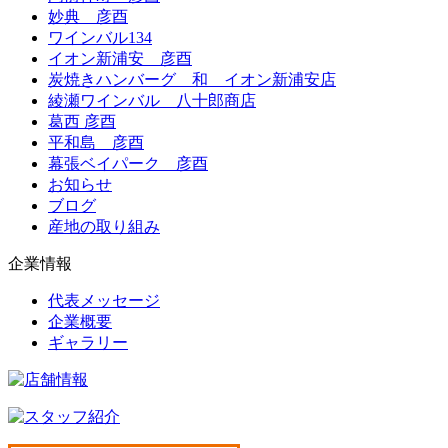
妙典 彦酉
ワインバル134
イオン新浦安 彦酉
炭焼きハンバーグ 和 イオン新浦安店
綾瀬ワインバル 八十郎商店
葛西 彦酉
平和島 彦酉
幕張ベイパーク 彦酉
お知らせ
ブログ
産地の取り組み
企業情報
代表メッセージ
企業概要
ギャラリー