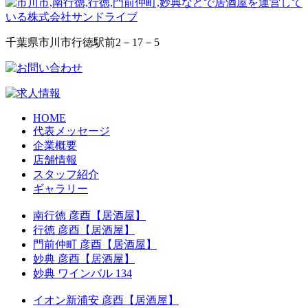
千葉県市川市行徳駅前2－17－5
HOME
代表メッセージ
企業概要
店舗情報
スタッフ紹介
ギャラリー
南行徳 彦酉【居酒屋】
行徳 彦酉【居酒屋】
門前仲町 彦酉【居酒屋】
妙典 彦酉【居酒屋】
妙典 ワインバル 134
イオン新浦安 彦酉【居酒屋】