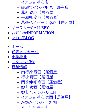
イオン新浦安店
綾瀬ワインバル 八十郎商店
葛西 彦酉【居酒屋】
平和島 彦酉【居酒屋】
幕張ベイパーク 彦酉【居酒屋】
ギャラリー
GALLERY
お知らせ
INFORMATION
ブログ
BLOG
ホーム
代表メッセージ
企業概要
スタッフ紹介
店舗情報
南行徳 彦酉【居酒屋】
行徳 彦酉【居酒屋】
門前仲町 彦酉【居酒屋】
妙典 彦酉【居酒屋】
妙典 ワインバル 134
イオン新浦安 彦酉【居酒屋】
炭焼きハンバーグ 和
イオン新浦安店