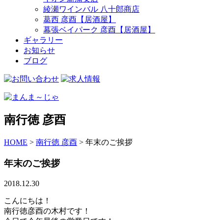
綾瀬ワインバル 八十郎商店
葛西 彦酉【居酒屋】
幕張ベイパーク 彦酉【居酒屋】
ギャラリー
お知らせ
ブログ
南行徳 彦酉
HOME
>
南行徳 彦酉
>
年末のご挨拶
年末のご挨拶
2018.12.30
こんにちは！
南行徳彦酉の木村です！