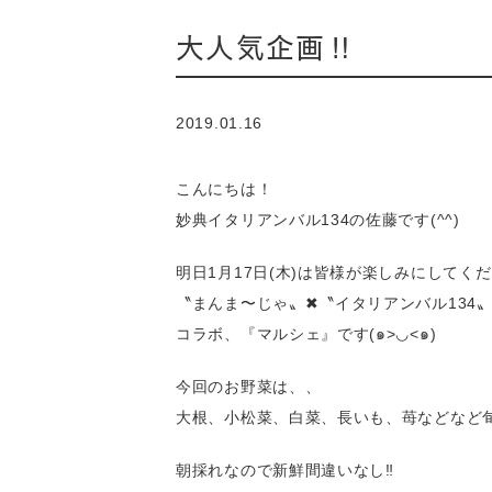
大人気企画‼️
2019.01.16
こんにちは！
妙典イタリアンバル134の佐藤です(^^)
明日1月17日(木)は皆様が楽しみにしてく
〝まんま〜じゃ〟✖︎〝イタリアンバル134
コラボ、『マルシェ』です(๑>◡<๑)
今回のお野菜は、、
大根、小松菜、白菜、長いも、苺などなど旬
朝採れなので新鮮間違いなし‼︎