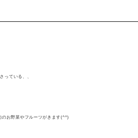
綾瀬ワインバル 八十郎商店
葛西 彦酉【居酒屋】
平和島 彦酉【居酒屋】
幕張ベイパーク 彦酉【居酒
屋】
ださっている、、
〟
のお野菜やフルーツがきます(^^)