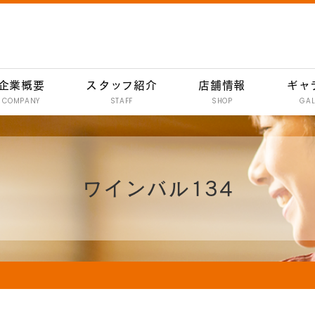
企業概要
スタッフ紹介
店舗情報
ギャ
COMPANY
STAFF
SHOP
GAL
南行徳 彦酉【居酒屋】
行徳 彦酉【居酒屋】
ワインバル134
門前仲町 彦酉【居酒屋】
妙典 彦酉【居酒屋】
妙典 ワインバル 134
イオン新浦安 彦酉【居酒屋】
炭焼きハンバーグ 和
イオン新浦安店