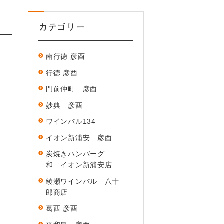
カテゴリー
南行徳 彦酉
行徳 彦酉
門前仲町 彦酉
妙典 彦酉
ワインバル134
イオン新浦安 彦酉
炭焼きハンバーグ
和 イオン新浦安店
綾瀬ワインバル 八十
郎商店
葛西 彦酉