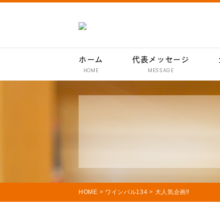
ホーム
代表メッセージ
HOME
MESSAGE
HOME
>
ワインバル134
>
大人気企画‼️