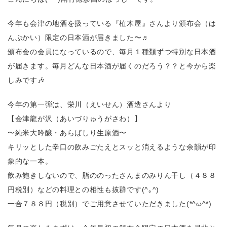
今年も会津の地酒を扱っている『植木屋』さんより頒布会（は
んぷかい）限定の日本酒が届きました〜♬
頒布会の会員になっているので、毎月１種類ずつ特別な日本酒
が届きます。毎月どんな日本酒が届くのだろう？？と今から楽
しみです🎶
今年の第一弾は、栄川（えいせん）酒造さんより
【会津龍が沢（あいづりゅうがさわ）】
〜純米大吟醸・あらばしり生原酒〜
キリッとした辛口の飲みごたえとスッと消えるような余韻が印
象的な一本。
飲み飽きしないので、脂ののったさんまのみりん干し（４８８
円税別）などの料理との相性も抜群です(^｡^)
一合７８８円（税別）でご用意させていただきました(*^ω^*)