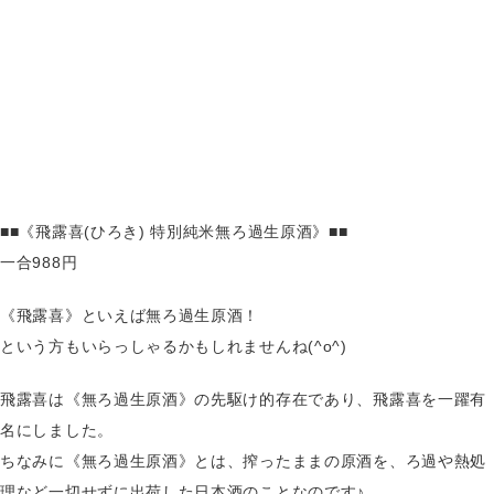
■■《飛露喜(ひろき) 特別純米無ろ過生原酒》■■
一合988円
《飛露喜》といえば無ろ過生原酒！
という方もいらっしゃるかもしれませんね(^o^)
飛露喜は《無ろ過生原酒》の先駆け的存在であり、飛露喜を一躍有
名にしました。
ちなみに《無ろ過生原酒》とは、搾ったままの原酒を、ろ過や熱処
理など一切せずに出荷した日本酒のことなのです♪