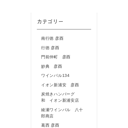
カテゴリー
南行徳 彦酉
行徳 彦酉
門前仲町 彦酉
妙典 彦酉
ワインバル134
イオン新浦安 彦酉
炭焼きハンバーグ
和 イオン新浦安店
綾瀬ワインバル 八十
郎商店
葛西 彦酉