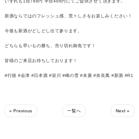
いずれも
1
合
788
円
半合
488
円にてご提供させて頂きます。
新酒ならではのフレッシュ感、荒々しさをお楽しみください！
今後も新酒がどしどし出て参ります。
どちらも早いもの勝ち、売り切れ御免です！
皆様のご来店お待ちしております！
#
行徳
#
会津
#
日本酒
#
栄川
#
峰の雪
#
末廣
#
奈良萬
#
新酒
#R1
« Previous
一覧へ
Next »