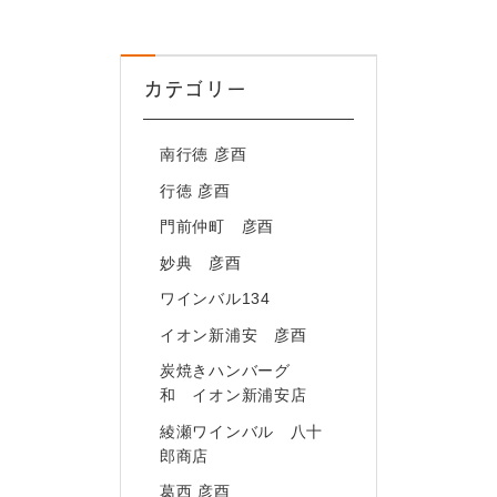
カテゴリー
南行徳 彦酉
行徳 彦酉
門前仲町 彦酉
妙典 彦酉
ワインバル134
イオン新浦安 彦酉
炭焼きハンバーグ
和 イオン新浦安店
綾瀬ワインバル 八十
郎商店
葛西 彦酉