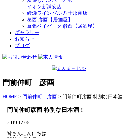
炭焼きハンバーグ 和
イオン新浦安店
綾瀬ワインバル 八十郎商店
葛西 彦酉【居酒屋】
幕張ベイパーク 彦酉【居酒屋】
ギャラリー
お知らせ
ブログ
門前仲町 彦酉
HOME
>
門前仲町 彦酉
>
門前仲町彦酉 特別な日本酒！
門前仲町彦酉 特別な日本酒！
2019.12.06
皆さんこんにちは！