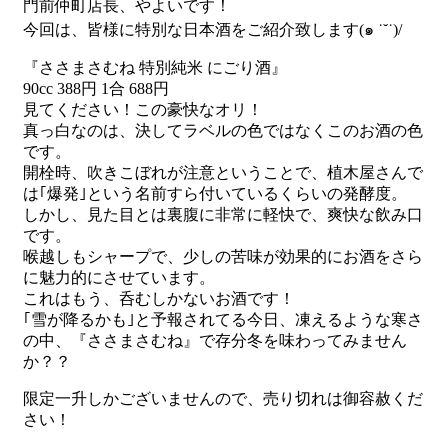
門前仲町店長、やよいです！
今回は、皆様に特別な日本酒をご紹介致します(๑ ˙˘˙)/
『ささまさむね 特別純米 にごり酒』
90cc 388円 1合 688円
見てください！この豪快なオリ！
真っ白なのは、決してラベルの色ではなくこのお酒の色
です。
開栓時、吹きこぼれが注意ということで、植木屋さんで
は｢爆発｣という名前すら付いているくらいの発酵度。
しかし、見た目とは裏腹に非常に軽快で、爽快な飲み口
です。
喉越しもシャープで、少しの苦味が効果的にお酒をさら
に魅力的にさせています。
これはもう、呑むしかないお酒です！
｢雪が降るかも｣と予報されてる今日、凍えるような寒さ
の中、『ささまさむね』で存分冬を味わってみません
か？？
限定一升しかございませんので、売り切れは御容赦くだ
さい！