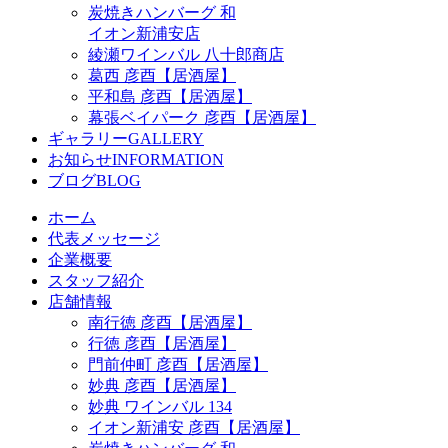
炭焼きハンバーグ 和
イオン新浦安店
綾瀬ワインバル 八十郎商店
葛西 彦酉【居酒屋】
平和島 彦酉【居酒屋】
幕張ベイパーク 彦酉【居酒屋】
ギャラリー
GALLERY
お知らせ
INFORMATION
ブログ
BLOG
ホーム
代表メッセージ
企業概要
スタッフ紹介
店舗情報
南行徳 彦酉【居酒屋】
行徳 彦酉【居酒屋】
門前仲町 彦酉【居酒屋】
妙典 彦酉【居酒屋】
妙典 ワインバル 134
イオン新浦安 彦酉【居酒屋】