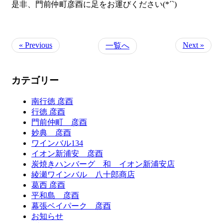
是非、門前仲町彦酉に足をお運びください(*´`)
« Previous
Next »
一覧へ
カテゴリー
南行徳 彦酉
行徳 彦酉
門前仲町 彦酉
妙典 彦酉
ワインバル134
イオン新浦安 彦酉
炭焼きハンバーグ 和 イオン新浦安店
綾瀬ワインバル 八十郎商店
葛西 彦酉
平和島 彦酉
幕張ベイパーク 彦酉
お知らせ