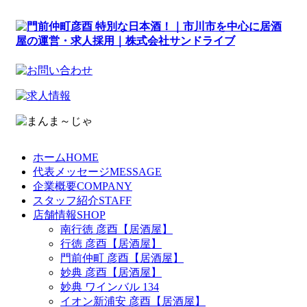
ホーム
HOME
代表メッセージ
MESSAGE
企業概要
COMPANY
スタッフ紹介
STAFF
店舗情報
SHOP
南行徳 彦酉【居酒屋】
行徳 彦酉【居酒屋】
門前仲町 彦酉【居酒屋】
妙典 彦酉【居酒屋】
妙典 ワインバル 134
イオン新浦安 彦酉【居酒屋】