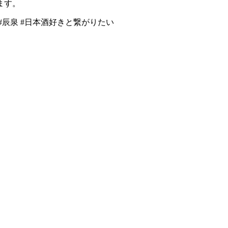
ます。
#
辰泉
#
日本酒好きと繋がりたい