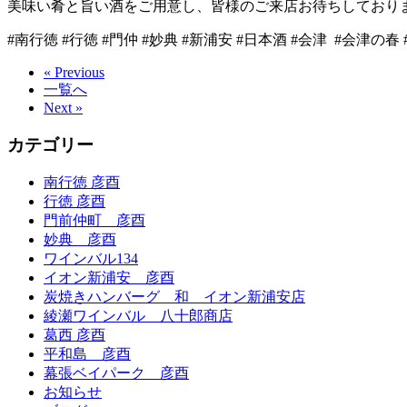
美味い肴と旨い酒をご用意し、皆様のご来店お待ちしており
#
南行徳
#
行徳
#
門仲
#
妙典
#
新浦安
#
日本酒
#
会津
#
会津の春
« Previous
一覧へ
Next »
カテゴリー
南行徳 彦酉
行徳 彦酉
門前仲町 彦酉
妙典 彦酉
ワインバル134
イオン新浦安 彦酉
炭焼きハンバーグ 和 イオン新浦安店
綾瀬ワインバル 八十郎商店
葛西 彦酉
平和島 彦酉
幕張ベイパーク 彦酉
お知らせ