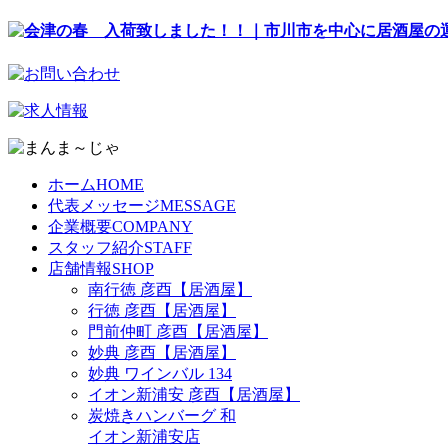
ホーム
HOME
代表メッセージ
MESSAGE
企業概要
COMPANY
スタッフ紹介
STAFF
店舗情報
SHOP
南行徳 彦酉【居酒屋】
行徳 彦酉【居酒屋】
門前仲町 彦酉【居酒屋】
妙典 彦酉【居酒屋】
妙典 ワインバル 134
イオン新浦安 彦酉【居酒屋】
炭焼きハンバーグ 和
イオン新浦安店