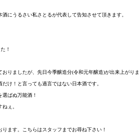
本酒にうるさい私さとるが代表して告知させて頂きます。
した！
ておりましたが、先日今季醸造分
(
令和元年醸造
)
が出来上がり
酉だけ！と言っても過言ではない日本酒です。
を選ばぬ万能酒！
すねぇ。
おります。こちらはスタッフまでお尋ね下さい！