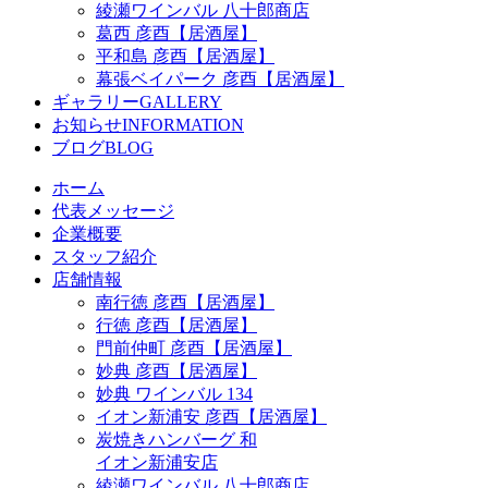
綾瀬ワインバル 八十郎商店
葛西 彦酉【居酒屋】
平和島 彦酉【居酒屋】
幕張ベイパーク 彦酉【居酒屋】
ギャラリー
GALLERY
お知らせ
INFORMATION
ブログ
BLOG
ホーム
代表メッセージ
企業概要
スタッフ紹介
店舗情報
南行徳 彦酉【居酒屋】
行徳 彦酉【居酒屋】
門前仲町 彦酉【居酒屋】
妙典 彦酉【居酒屋】
妙典 ワインバル 134
イオン新浦安 彦酉【居酒屋】
炭焼きハンバーグ 和
イオン新浦安店
綾瀬ワインバル 八十郎商店