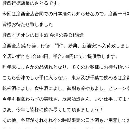
彦酉行徳店長のさとるです。
今回は彦酉全店合同での日本酒のお知らせなので、彦酉一日
皆様お待たせ致しました
彦酉イチオシの日本酒
会津の春
R1
醸造
彦酉全店
(
南行徳、行徳、門仲、妙典、新浦安
)
へ入荷致しま
全店いずれも
1
合
688
円、半合
388
円にてご提供致します。
昨年末にまさかの品切れとなり、多くのお客様にお待ち頂い
こちら会津でしか手に入らない、東京及び千葉で飲めるは彦
乾杯酒によし、食中酒によし、御燗も冷やもよし、とシーン
今年も相変わらずの美味さ、辰泉酒造さん、いい仕事してま
さあ、今年も皆様に飲み尽くして頂きましょう！
その他、各店舗それぞれ今の時期限定の日本酒もご用意して