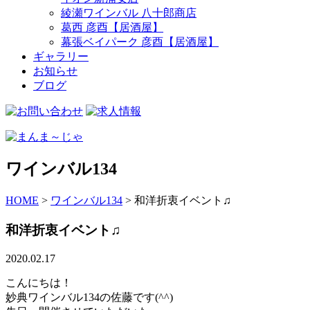
綾瀬ワインバル 八十郎商店
葛西 彦酉【居酒屋】
幕張ベイパーク 彦酉【居酒屋】
ギャラリー
お知らせ
ブログ
ワインバル134
HOME
>
ワインバル134
>
和洋折衷イベント♫
和洋折衷イベント♫
2020.02.17
こんにちは！
妙典ワインバル134の佐藤です(^^)