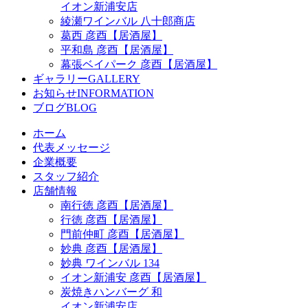
イオン新浦安店
綾瀬ワインバル 八十郎商店
葛西 彦酉【居酒屋】
平和島 彦酉【居酒屋】
幕張ベイパーク 彦酉【居酒屋】
ギャラリー
GALLERY
お知らせ
INFORMATION
ブログ
BLOG
ホーム
代表メッセージ
企業概要
スタッフ紹介
店舗情報
南行徳 彦酉【居酒屋】
行徳 彦酉【居酒屋】
門前仲町 彦酉【居酒屋】
妙典 彦酉【居酒屋】
妙典 ワインバル 134
イオン新浦安 彦酉【居酒屋】
炭焼きハンバーグ 和
イオン新浦安店