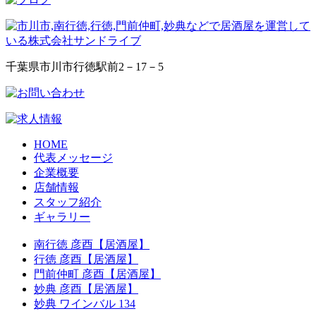
千葉県市川市行徳駅前2－17－5
HOME
代表メッセージ
企業概要
店舗情報
スタッフ紹介
ギャラリー
南行徳 彦酉【居酒屋】
行徳 彦酉【居酒屋】
門前仲町 彦酉【居酒屋】
妙典 彦酉【居酒屋】
妙典 ワインバル 134