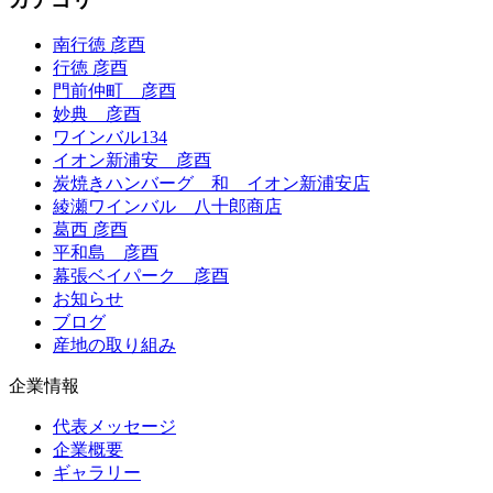
南行徳 彦酉
行徳 彦酉
門前仲町 彦酉
妙典 彦酉
ワインバル134
イオン新浦安 彦酉
炭焼きハンバーグ 和 イオン新浦安店
綾瀬ワインバル 八十郎商店
葛西 彦酉
平和島 彦酉
幕張ベイパーク 彦酉
お知らせ
ブログ
産地の取り組み
企業情報
代表メッセージ
企業概要
ギャラリー