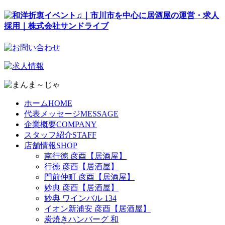
ホーム
HOME
代表メッセージ
MESSAGE
企業概要
COMPANY
スタッフ紹介
STAFF
店舗情報
SHOP
南行徳 彦酉【居酒屋】
行徳 彦酉【居酒屋】
門前仲町 彦酉【居酒屋】
妙典 彦酉【居酒屋】
妙典 ワインバル 134
イオン新浦安 彦酉【居酒屋】
炭焼きハンバーグ 和