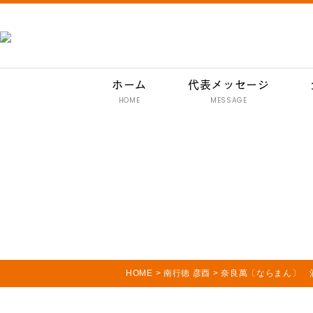
ホーム
代表メッセージ
HOME
MESSAGE
HOME
>
南行徳 彦酉
>
奈良萬〔ならまん〕 酒