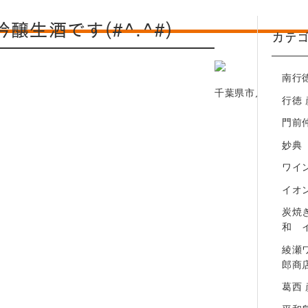
綾瀬ワインバル 八十郎商店
生酒です(#^.^#)
カテ
葛西 彦酉【居酒屋】
平和島 彦酉【居酒屋】
南行
幕張ベイパーク 彦酉【居酒屋】
千葉県市川市行徳駅前
行徳
門前
妙典
ワイン
イオ
炭焼
和 
綾瀬
郎商
葛西