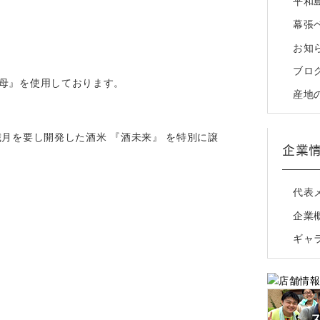
平和
幕張
お知
ブロ
酵母』を使用しております。
産地
月を要し開発した酒米 『酒未来』 を特別に譲
企業
代表
企業
ギャ