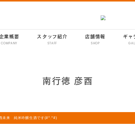
企業概要
スタッフ紹介
店舗情報
ギャ
COMPANY
STAFF
SHOP
GAL
南行徳 彦酉【居酒屋】
行徳 彦酉【居酒屋】
南行徳 彦酉
門前仲町 彦酉【居酒屋】
妙典 彦酉【居酒屋】
妙典 ワインバル 134
イオン新浦安 彦酉【居酒屋】
未来 純米吟醸生酒です(#^.^#)
炭焼きハンバーグ 和
イオン新浦安店