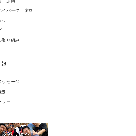
島 彦酉
ベイパーク 彦酉
らせ
グ
の取り組み
情報
メッセージ
概要
ラリー