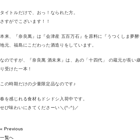
タイトルだけで、おっ！なられた方。
さすがでこざいます！！
本来、『奈良萬』は『会津産 五百万石』を原料に『うつくしま夢
地元、福島にこだわった酒造りをしています。
なのですが、『奈良萬 酒未来』は、あの「十四代」 の蔵元が長い歳
り受けた一本！
この時期だけの少量限定品なのです♪
春を感じれる食材もドシドシ入荷中です。
せび味わいにきてくださーい＼(^-^)／
« Previous
一覧へ