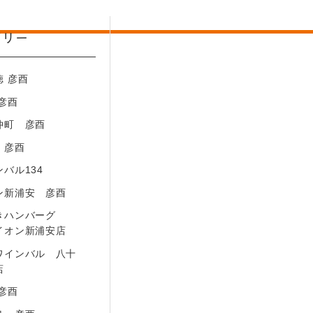
ゴリー
徳 彦酉
2－17－5
 彦酉
仲町 彦酉
 彦酉
バル134
ン新浦安 彦酉
きハンバーグ
イオン新浦安店
ワインバル 八十
店
 彦酉