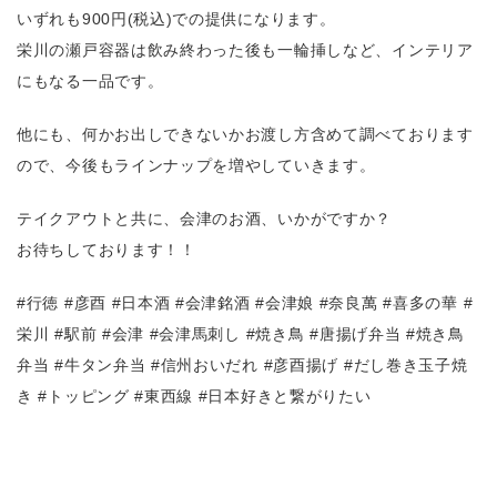
いずれも900円(税込)での提供になります。
栄川の瀬戸容器は飲み終わった後も一輪挿しなど、インテリア
にもなる一品です。
他にも、何かお出しできないかお渡し方含めて調べております
ので、今後もラインナップを増やしていきます。
テイクアウトと共に、会津のお酒、いかがですか？
お待ちしております！！
#行徳 #彦酉 #日本酒 #会津銘酒 #会津娘 #奈良萬 #喜多の華 #
栄川 #駅前 #会津 #会津馬刺し #焼き鳥 #唐揚げ弁当 #焼き鳥
弁当 #牛タン弁当 #信州おいだれ #彦酉揚げ #だし巻き玉子焼
き #トッピング #東西線 #日本好きと繋がりたい