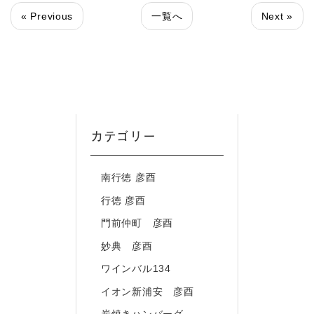
« Previous
一覧へ
Next »
カテゴリー
南行徳 彦酉
行徳 彦酉
門前仲町 彦酉
妙典 彦酉
ワインバル134
イオン新浦安 彦酉