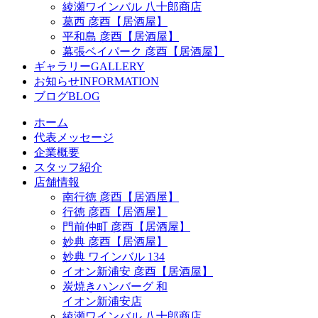
綾瀬ワインバル 八十郎商店
葛西 彦酉【居酒屋】
平和島 彦酉【居酒屋】
幕張ベイパーク 彦酉【居酒屋】
ギャラリー
GALLERY
お知らせ
INFORMATION
ブログ
BLOG
ホーム
代表メッセージ
企業概要
スタッフ紹介
店舗情報
南行徳 彦酉【居酒屋】
行徳 彦酉【居酒屋】
門前仲町 彦酉【居酒屋】
妙典 彦酉【居酒屋】
妙典 ワインバル 134
イオン新浦安 彦酉【居酒屋】
炭焼きハンバーグ 和
イオン新浦安店
綾瀬ワインバル 八十郎商店