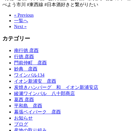
べよう市川 #東西線 #日本酒好きと繋がりたい
« Previous
一覧へ
Next »
カテゴリー
南行徳 彦酉
行徳 彦酉
門前仲町 彦酉
妙典 彦酉
ワインバル134
イオン新浦安 彦酉
炭焼きハンバーグ 和 イオン新浦安店
綾瀬ワインバル 八十郎商店
葛西 彦酉
平和島 彦酉
幕張ベイパーク 彦酉
お知らせ
ブログ
産地の取り組み