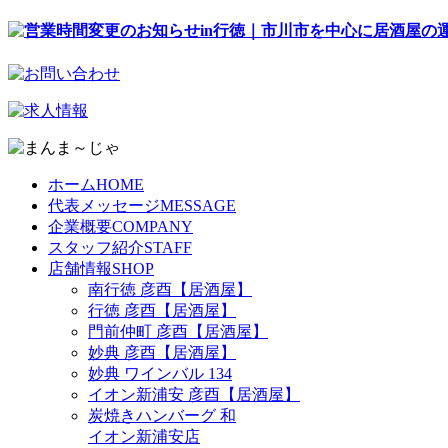
ホーム
HOME
代表メッセージ
MESSAGE
企業概要
COMPANY
スタッフ紹介
STAFF
店舗情報
SHOP
南行徳 彦酉【居酒屋】
行徳 彦酉【居酒屋】
門前仲町 彦酉【居酒屋】
妙典 彦酉【居酒屋】
妙典 ワインバル 134
イオン新浦安 彦酉【居酒屋】
炭焼きハンバーグ 和
イオン新浦安店