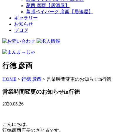
葛西 彦酉【居酒屋】
幕張ベイパーク 彦酉【居酒屋】
ギャラリー
お知らせ
ブログ
行徳 彦酉
HOME
>
行徳 彦酉
>
営業時間変更のお知らせin行徳
営業時間変更のお知らせin行徳
2020.05.26
こんにちは。
行徳彦酉店長のさとるです。