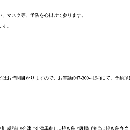
い、マスク等、予防を心掛けて参ります。
ます。
時間掛かりますので、お電話(047-300-4194)にて、予
#栄川 #駅前 #会津 #会津馬刺し #焼き鳥 #唐揚げ弁当 #焼き鳥