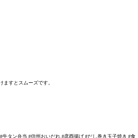
約頂けますとスムーズです。
弁当 #牛タン弁当 #信州おいだれ #彦酉揚げ #だし巻き玉子焼き #食