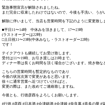
緊急事態宣言が解除されましたね。
まだ完全に収束したわけではないので、今後も手洗い、うが
解除に伴いまして、当店も営業時間を下記のように変更致し
■平日11〜14時 中休みを頂きまして、17〜23時
(ラストオーダーは22時)
□土日祝11〜23時(中休みなし・ラストオーダー22時)
です！
テイクアウトも継続してお受け致します。
受付は11〜19時、お引き渡しは21時まで。
ディナー帯は長くお時間を頂く場合がございます。焼き物などはお
こちらの営業時間も暫定的なものであり
今後の状況次第で変更があると思います。
徐々に通常営業へ近づけていければと。
変更の際は、また改めてご連絡致しますね。
今後とも、行徳彦酉をよろしくお願いします。
#行徳 #彦酉 #日本酒 #会津銘酒 #会津娘 #奈良萬 #喜多の華 