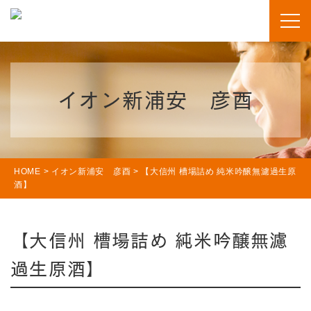
イオン新浦安 彦酉
HOME
>
イオン新浦安 彦酉
>
【大信州 槽場詰め 純米吟醸無濾過生原
酒】
【大信州 槽場詰め 純米吟醸無濾
過生原酒】