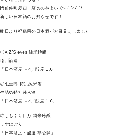
門前仲町彦酉、店長のやよいです( ´ω` )/
新しい日本酒のお知らせです！！
昨日より福島県の日本酒がお目見えしました！
◎AIZ’S eyes 純米吟醸
稲川酒造
「日本酒度 ＋4／酸度 1.6」
◎七重郎 特別純米酒
生詰め特別純米酒
「日本酒度 ＋4／酸度 1.6」
◎しもふり口万 純米吟醸
うすにごり
「日本酒度・酸度 非公開」