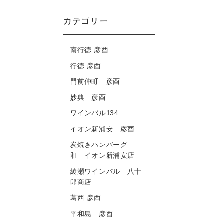
カテゴリー
南行徳 彦酉
行徳 彦酉
門前仲町 彦酉
妙典 彦酉
ワインバル134
イオン新浦安 彦酉
炭焼きハンバーグ
和 イオン新浦安店
綾瀬ワインバル 八十
郎商店
葛西 彦酉
平和島 彦酉