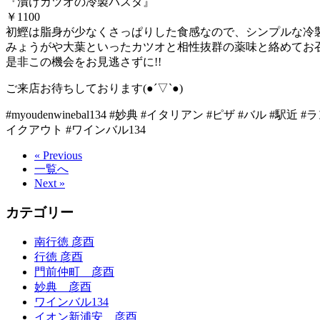
『漬けカツオの冷製パスタ』
￥1100
初鰹は脂身が少なくさっぱりした食感なので、シンプルな冷
みょうがや大葉といったカツオと相性抜群の薬味と絡めてお
是非この機会をお見逃さずに!!
ご来店お待ちしております(●︎´▽︎`●︎)
#myoudenwinebal134 #妙典 #イタリアン #ピザ #バル #
イクアウト #ワインバル134
« Previous
一覧へ
Next »
カテゴリー
南行徳 彦酉
行徳 彦酉
門前仲町 彦酉
妙典 彦酉
ワインバル134
イオン新浦安 彦酉