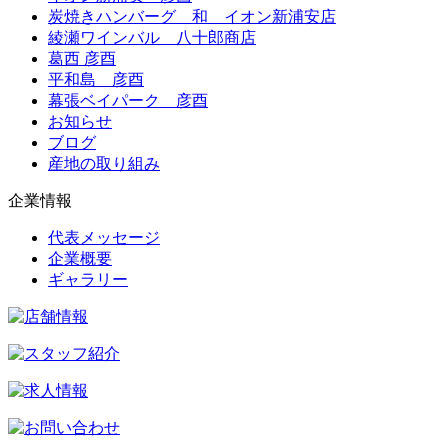
炭焼きハンバーグ 和 イオン新浦安店
綾瀬ワインバル 八十郎商店
葛西 彦酉
平和島 彦酉
幕張ベイパーク 彦酉
お知らせ
ブログ
産地の取り組み
企業情報
代表メッセージ
企業概要
ギャラリー