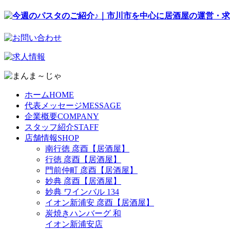
ホーム
HOME
代表メッセージ
MESSAGE
企業概要
COMPANY
スタッフ紹介
STAFF
店舗情報
SHOP
南行徳 彦酉【居酒屋】
行徳 彦酉【居酒屋】
門前仲町 彦酉【居酒屋】
妙典 彦酉【居酒屋】
妙典 ワインバル 134
イオン新浦安 彦酉【居酒屋】
炭焼きハンバーグ 和
イオン新浦安店