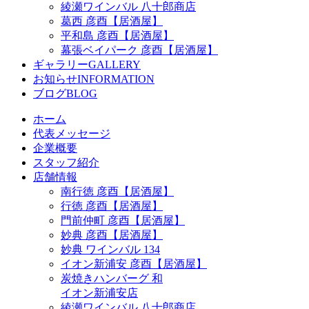
綾瀬ワインバル 八十郎商店
葛西 彦酉【居酒屋】
平和島 彦酉【居酒屋】
幕張ベイパーク 彦酉【居酒屋】
ギャラリー
GALLERY
お知らせ
INFORMATION
ブログ
BLOG
ホーム
代表メッセージ
企業概要
スタッフ紹介
店舗情報
南行徳 彦酉【居酒屋】
行徳 彦酉【居酒屋】
門前仲町 彦酉【居酒屋】
妙典 彦酉【居酒屋】
妙典 ワインバル 134
イオン新浦安 彦酉【居酒屋】
炭焼きハンバーグ 和
イオン新浦安店
綾瀬ワインバル 八十郎商店