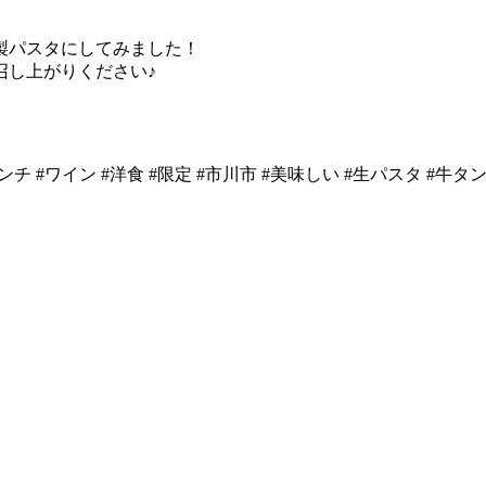
製パスタにしてみました！
召し上がりください♪
駅近 #ランチ #ワイン #洋食 #限定 #市川市 #美味しい #生パスタ #牛タ