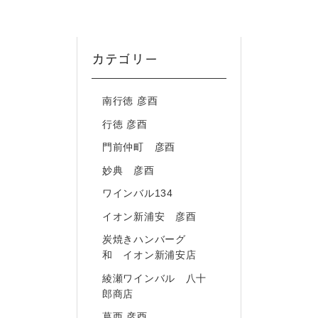
カテゴリー
南行徳 彦酉
行徳 彦酉
門前仲町 彦酉
妙典 彦酉
ワインバル134
イオン新浦安 彦酉
炭焼きハンバーグ
和 イオン新浦安店
綾瀬ワインバル 八十
郎商店
葛西 彦酉