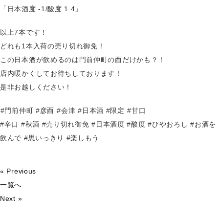
「日本酒度 -1/酸度 1.4」
以上7本です！
どれも1本入荷の売り切れ御免！
この日本酒が飲めるのは門前仲町の酉だけかも？！
店内暖かくしてお待ちしております！
是非お越しください！
⁡#門前仲町 #彦酉⁡ #会津 #日本酒 #限定⁡ #甘口
#辛口 #秋酒 #売り切れ御免 #日本酒度 #酸度 #ひやおろし #お酒を
飲んで #思いっきり #楽しもう
« Previous
一覧へ
Next »