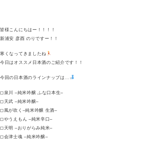
皆様こんにちはー！！！！
新浦安 彦酉 のりですー！！
寒くなってきましたね
今日はオススメ日本酒のご紹介です！！
今回の日本酒のラインナップは…
◻︎泉川 –純米吟醸 ふな口本生–
◻︎天武 –純米吟醸–
◻︎風が吹く–純米吟醸 生酒–
◻︎やうえもん –純米辛口–
◻︎天明 –おりがらみ純米–
◻︎会津士魂 –純米吟醸–