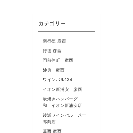
カテゴリー
南行徳 彦酉
行徳 彦酉
門前仲町 彦酉
妙典 彦酉
ワインバル134
イオン新浦安 彦酉
炭焼きハンバーグ
和 イオン新浦安店
綾瀬ワインバル 八十
郎商店
葛西 彦酉