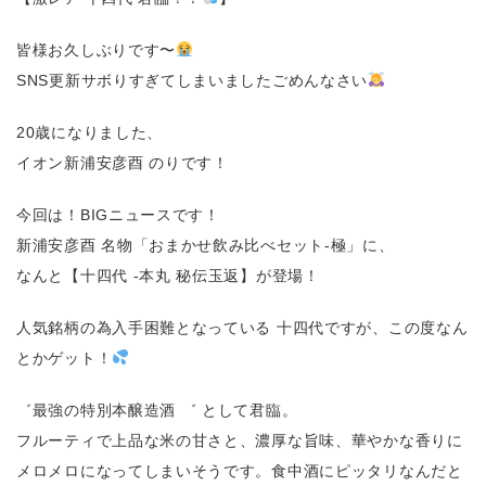
皆様お久しぶりです〜
SNS更新サボりすぎてしまいましたごめんなさい
20歳になりました、
イオン新浦安彦酉 のりです！
今回は！BIGニュースです！
新浦安彦酉 名物「おまかせ飲み比べセット-極」に、
なんと【十四代 -本丸 秘伝玉返】が登場！
人気銘柄の為入手困難となっている 十四代ですが、この度なん
とかゲット！
゛最強の特別本醸造酒 ゛ として君臨。
フルーティで上品な米の甘さと、濃厚な旨味、華やかな香りに
メロメロになってしまいそうです。食中酒にピッタリなんだと