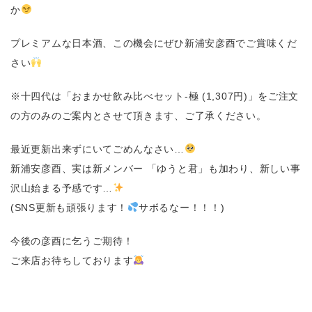
か
プレミアムな日本酒、この機会にぜひ新浦安彦酉でご賞味くだ
さい
※十四代は「おまかせ飲み比べセット-極 (1,307円)」をご注文
の方のみのご案内とさせて頂きます、ご了承ください。
最近更新出来ずにいてごめんなさい…
新浦安彦酉、実は新メンバー 「ゆうと君」も加わり、新しい事
沢山始まる予感です…
(SNS更新も頑張ります！
サボるなー！！！)
今後の彦酉に乞うご期待！
ご来店お待ちしております