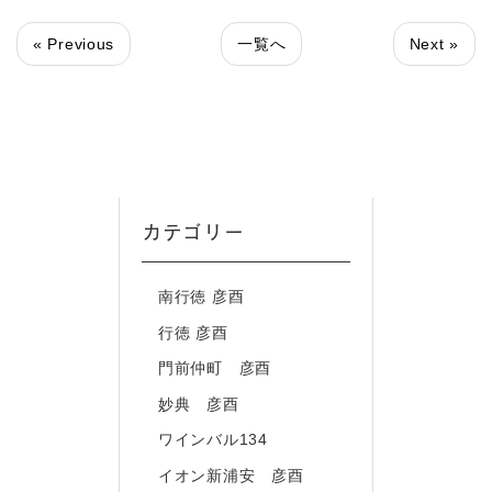
« Previous
一覧へ
Next »
カテゴリー
南行徳 彦酉
行徳 彦酉
門前仲町 彦酉
妙典 彦酉
ワインバル134
イオン新浦安 彦酉