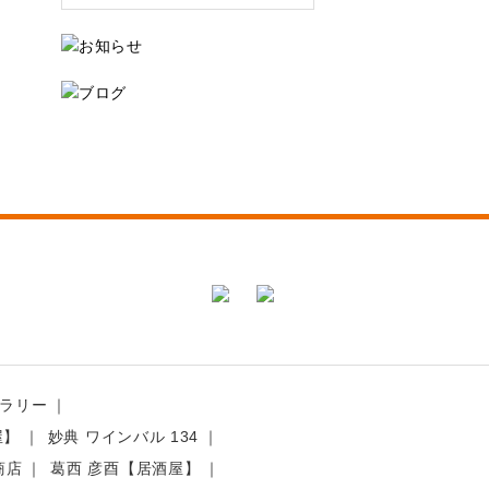
ラリー
屋】
妙典 ワインバル 134
商店
葛西 彦酉【居酒屋】