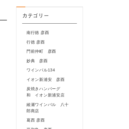
カテゴリー
南行徳 彦酉
行徳 彦酉
門前仲町 彦酉
妙典 彦酉
ワインバル134
イオン新浦安 彦酉
炭焼きハンバーグ
和 イオン新浦安店
綾瀬ワインバル 八十
郎商店
葛西 彦酉