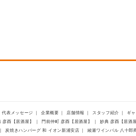
代表メッセージ
企業概要
店舗情報
スタッフ紹介
ギャ
徳 彦酉【居酒屋】
門前仲町 彦酉【居酒屋】
妙典 彦酉【居酒
炭焼きハンバーグ 和 イオン新浦安店
綾瀬ワインバル 八十郎