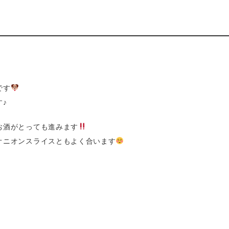
綾瀬ワインバル 八十郎商店
葛西 彦酉【居酒屋】
平和島 彦酉【居酒屋】
幕張ベイパーク 彦酉【居酒
屋】
です
♪
お酒がとっても進みます
オニオンスライスともよく合います