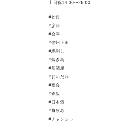
土日祝14:00〜25:00
#妙典
#彦酉
#会津
#信州上田
#馬刺し
#焼き鳥
#居酒屋
#おいだれ
#宴会
#釜飯
#日本酒
#昼飲み
#チャンジャ