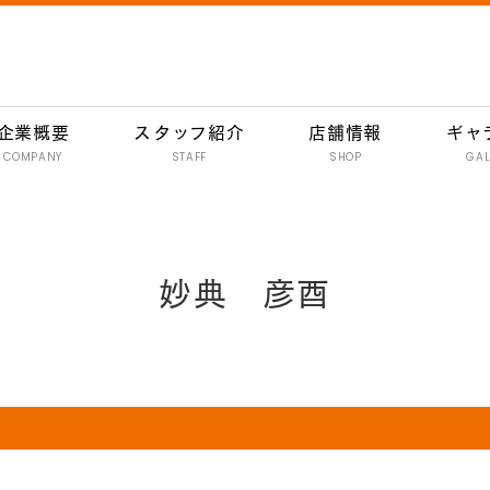
企業概要
スタッフ紹介
店舗情報
ギャ
COMPANY
STAFF
SHOP
GAL
南行徳 彦酉【居酒屋】
行徳 彦酉【居酒屋】
妙典 彦酉
門前仲町 彦酉【居酒屋】
妙典 彦酉【居酒屋】
妙典 ワインバル 134
イオン新浦安 彦酉【居酒屋】
炭焼きハンバーグ 和
イオン新浦安店