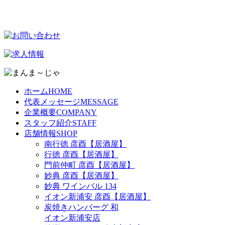
ホーム
HOME
代表メッセージ
MESSAGE
企業概要
COMPANY
スタッフ紹介
STAFF
店舗情報
SHOP
南行徳 彦酉【居酒屋】
行徳 彦酉【居酒屋】
門前仲町 彦酉【居酒屋】
妙典 彦酉【居酒屋】
妙典 ワインバル 134
イオン新浦安 彦酉【居酒屋】
炭焼きハンバーグ 和
イオン新浦安店