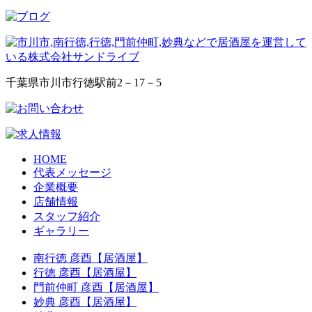
千葉県市川市行徳駅前2－17－5
HOME
代表メッセージ
企業概要
店舗情報
スタッフ紹介
ギャラリー
南行徳 彦酉【居酒屋】
行徳 彦酉【居酒屋】
門前仲町 彦酉【居酒屋】
妙典 彦酉【居酒屋】