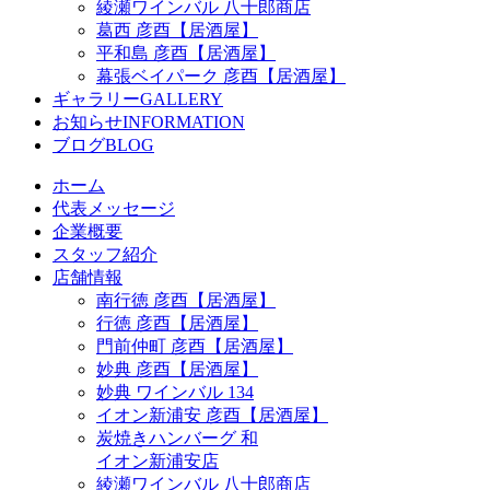
綾瀬ワインバル 八十郎商店
葛西 彦酉【居酒屋】
平和島 彦酉【居酒屋】
幕張ベイパーク 彦酉【居酒屋】
ギャラリー
GALLERY
お知らせ
INFORMATION
ブログ
BLOG
ホーム
代表メッセージ
企業概要
スタッフ紹介
店舗情報
南行徳 彦酉【居酒屋】
行徳 彦酉【居酒屋】
門前仲町 彦酉【居酒屋】
妙典 彦酉【居酒屋】
妙典 ワインバル 134
イオン新浦安 彦酉【居酒屋】
炭焼きハンバーグ 和
イオン新浦安店
綾瀬ワインバル 八十郎商店