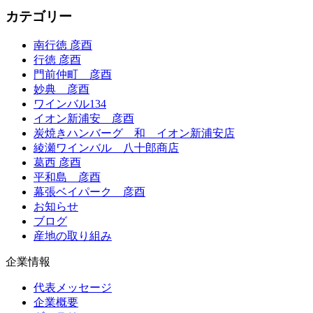
カテゴリー
南行徳 彦酉
行徳 彦酉
門前仲町 彦酉
妙典 彦酉
ワインバル134
イオン新浦安 彦酉
炭焼きハンバーグ 和 イオン新浦安店
綾瀬ワインバル 八十郎商店
葛西 彦酉
平和島 彦酉
幕張ベイパーク 彦酉
お知らせ
ブログ
産地の取り組み
企業情報
代表メッセージ
企業概要