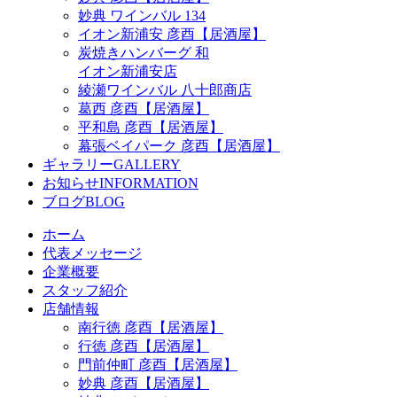
妙典 ワインバル 134
イオン新浦安 彦酉【居酒屋】
炭焼きハンバーグ 和
イオン新浦安店
綾瀬ワインバル 八十郎商店
葛西 彦酉【居酒屋】
平和島 彦酉【居酒屋】
幕張ベイパーク 彦酉【居酒屋】
ギャラリー
GALLERY
お知らせ
INFORMATION
ブログ
BLOG
ホーム
代表メッセージ
企業概要
スタッフ紹介
店舗情報
南行徳 彦酉【居酒屋】
行徳 彦酉【居酒屋】
門前仲町 彦酉【居酒屋】
妙典 彦酉【居酒屋】