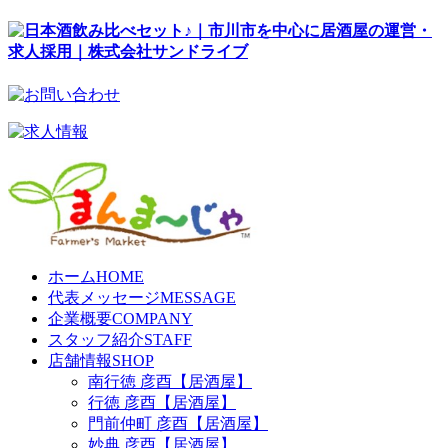
ホーム
HOME
代表メッセージ
MESSAGE
企業概要
COMPANY
スタッフ紹介
STAFF
店舗情報
SHOP
南行徳 彦酉【居酒屋】
行徳 彦酉【居酒屋】
門前仲町 彦酉【居酒屋】
妙典 彦酉【居酒屋】