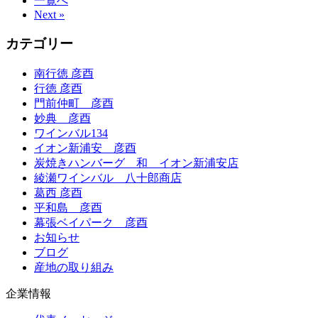
一覧へ
Next »
カテゴリー
南行徳 彦酉
行徳 彦酉
門前仲町 彦酉
妙典 彦酉
ワインバル134
イオン新浦安 彦酉
炭焼きハンバーグ 和 イオン新浦安店
綾瀬ワインバル 八十郎商店
葛西 彦酉
平和島 彦酉
幕張ベイパーク 彦酉
お知らせ
ブログ
産地の取り組み
企業情報