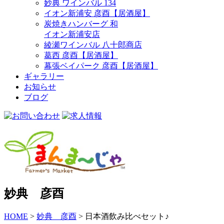
妙典 ワインバル 134
イオン新浦安 彦酉【居酒屋】
炭焼きハンバーグ 和
イオン新浦安店
綾瀬ワインバル 八十郎商店
葛西 彦酉【居酒屋】
幕張ベイパーク 彦酉【居酒屋】
ギャラリー
お知らせ
ブログ
妙典 彦酉
HOME
>
妙典 彦酉
>
日本酒飲み比べセット♪