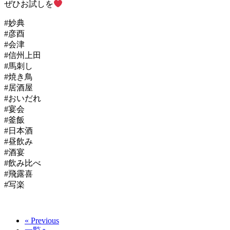
ぜひお試しを
#妙典
#彦酉
#会津
#信州上田
#馬刺し
#焼き鳥
#居酒屋
#おいだれ
#宴会
#釜飯
#日本酒
#昼飲み
#酒宴
#飲み比べ
#飛露喜
#写楽
« Previous