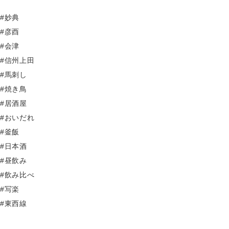
#妙典
#彦酉
#会津
#信州上田
#馬刺し
#焼き鳥
#居酒屋
#おいだれ
#釜飯
#日本酒
#昼飲み
#飲み比べ
#写楽
#東西線