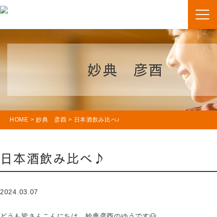
妙典 彦酉
HOME
>
妙典 彦酉
>
日本酒飲み比べ♪
日本酒飲み比べ♪
2024.03.07
どうも皆さんこんにちは。妙典彦酉のゆうです🐶