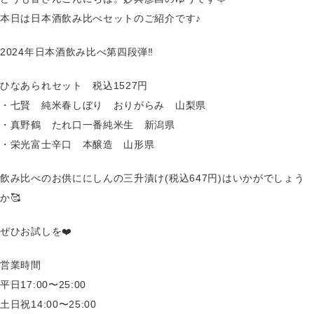
本日は日本酒飲み比べセットのご紹介です♪
2024年日本酒飲み比べ第四段弾‼️
ひなあられセット 税込1527円
・七賢 純米春しぼり おりがらみ 山梨県
・真野鶴 たれ口一番純米生 新潟県
・栄光富士辛口 本醸造 山形県
飲み比べのお供ににしんの三升漬け(税込647円)はいかがでしょう
か🥰
ぜひお試しを❤️
営業時間
平日17:00〜25:00
土日祝14:00〜25:00