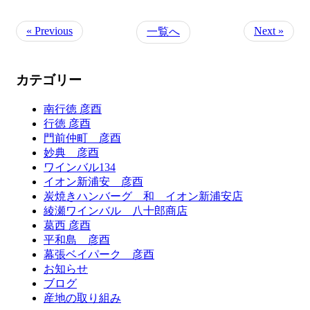
« Previous
Next »
一覧へ
カテゴリー
南行徳 彦酉
行徳 彦酉
門前仲町 彦酉
妙典 彦酉
ワインバル134
イオン新浦安 彦酉
炭焼きハンバーグ 和 イオン新浦安店
綾瀬ワインバル 八十郎商店
葛西 彦酉
平和島 彦酉
幕張ベイパーク 彦酉
お知らせ
ブログ
産地の取り組み