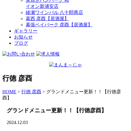
炭焼きハンバーグ 和
イオン新浦安店
綾瀬ワインバル 八十郎商店
葛西 彦酉【居酒屋】
幕張ベイパーク 彦酉【居酒屋】
ギャラリー
お知らせ
ブログ
行徳 彦酉
HOME
>
行徳 彦酉
>
グランドメニュー更新！！【行徳彦
酉】
グランドメニュー更新！！【行徳彦酉】
2024.12.03