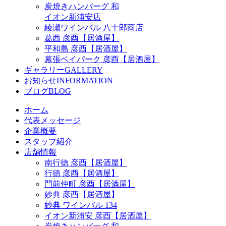
炭焼きハンバーグ 和
イオン新浦安店
綾瀬ワインバル 八十郎商店
葛西 彦酉【居酒屋】
平和島 彦酉【居酒屋】
幕張ベイパーク 彦酉【居酒屋】
ギャラリー
GALLERY
お知らせ
INFORMATION
ブログ
BLOG
ホーム
代表メッセージ
企業概要
スタッフ紹介
店舗情報
南行徳 彦酉【居酒屋】
行徳 彦酉【居酒屋】
門前仲町 彦酉【居酒屋】
妙典 彦酉【居酒屋】
妙典 ワインバル 134
イオン新浦安 彦酉【居酒屋】