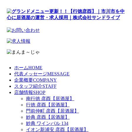
ホーム
HOME
代表メッセージ
MESSAGE
企業概要
COMPANY
スタッフ紹介
STAFF
店舗情報
SHOP
南行徳 彦酉【居酒屋】
行徳 彦酉【居酒屋】
門前仲町 彦酉【居酒屋】
妙典 彦酉【居酒屋】
妙典 ワインバル 134
イオン新浦安 彦酉【居酒屋】