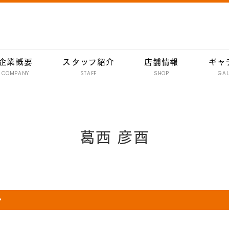
企業概要
スタッフ紹介
店舗情報
ギャ
COMPANY
STAFF
SHOP
GAL
南行徳 彦酉【居酒屋】
行徳 彦酉【居酒屋】
葛西 彦酉
門前仲町 彦酉【居酒屋】
妙典 彦酉【居酒屋】
妙典 ワインバル 134
イオン新浦安 彦酉【居酒屋】

炭焼きハンバーグ 和
イオン新浦安店