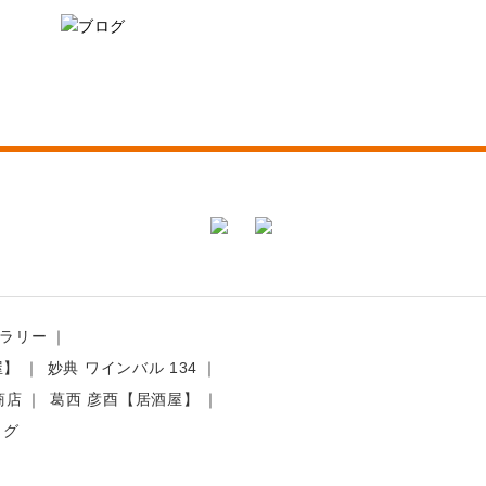
ラリー
屋】
妙典 ワインバル 134
商店
葛西 彦酉【居酒屋】
ログ