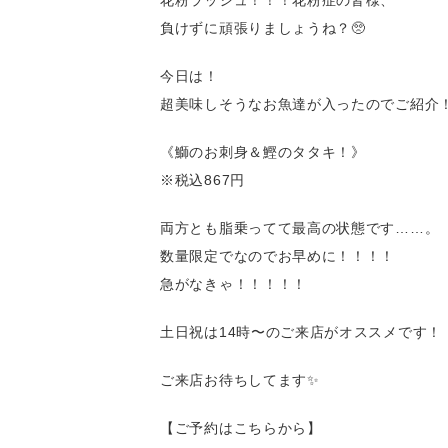
花粉ラッシュ！！！花粉症の皆様、
負けずに頑張りましょうね？🥺
今日は！
超美味しそうなお魚達が入ったのでご紹介
《鰤のお刺身＆鰹のタタキ！》
※税込867円
両方とも脂乗ってて最高の状態です……。
数量限定でなのでお早めに！！！！
急がなきゃ！！！！！
土日祝は14時〜のご来店がオススメです！
ご来店お待ちしてます✨
【ご予約はこちらから】