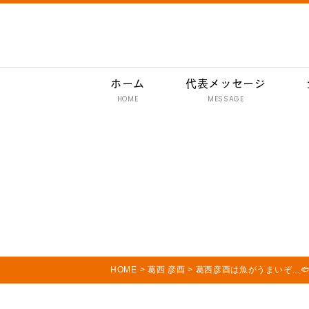
ホーム
代表メッセージ
HOME
MESSAGE
HOME
>
葛西 彦酉
>
葛西彦酉は魚がうまいぞ…