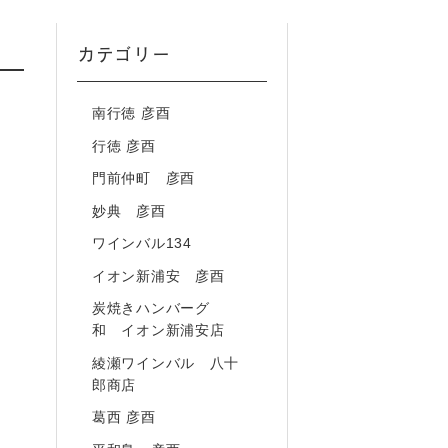
カテゴリー
南行徳 彦酉
行徳 彦酉
門前仲町 彦酉
妙典 彦酉
ワインバル134
イオン新浦安 彦酉
炭焼きハンバーグ
和 イオン新浦安店
綾瀬ワインバル 八十
郎商店
葛西 彦酉