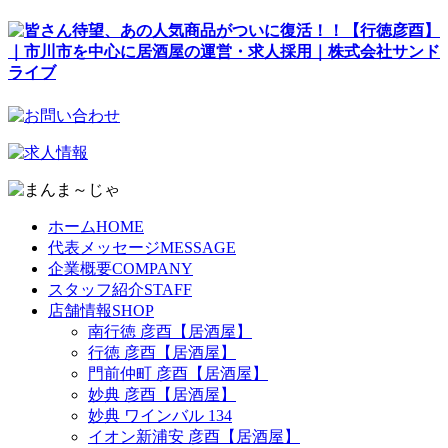
ホーム
HOME
代表メッセージ
MESSAGE
企業概要
COMPANY
スタッフ紹介
STAFF
店舗情報
SHOP
南行徳 彦酉【居酒屋】
行徳 彦酉【居酒屋】
門前仲町 彦酉【居酒屋】
妙典 彦酉【居酒屋】
妙典 ワインバル 134
イオン新浦安 彦酉【居酒屋】