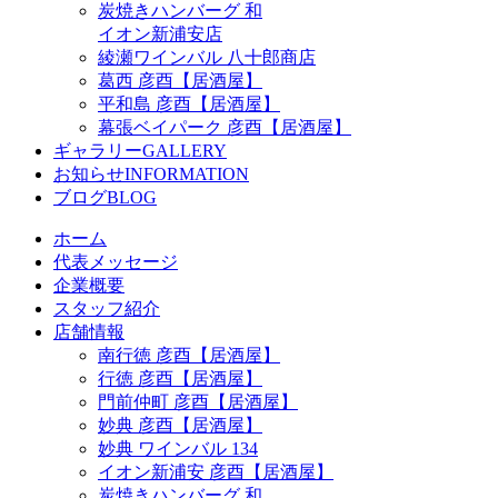
炭焼きハンバーグ 和
イオン新浦安店
綾瀬ワインバル 八十郎商店
葛西 彦酉【居酒屋】
平和島 彦酉【居酒屋】
幕張ベイパーク 彦酉【居酒屋】
ギャラリー
GALLERY
お知らせ
INFORMATION
ブログ
BLOG
ホーム
代表メッセージ
企業概要
スタッフ紹介
店舗情報
南行徳 彦酉【居酒屋】
行徳 彦酉【居酒屋】
門前仲町 彦酉【居酒屋】
妙典 彦酉【居酒屋】
妙典 ワインバル 134
イオン新浦安 彦酉【居酒屋】
炭焼きハンバーグ 和