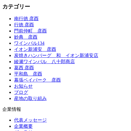
カテゴリー
南行徳 彦酉
行徳 彦酉
門前仲町 彦酉
妙典 彦酉
ワインバル134
イオン新浦安 彦酉
炭焼きハンバーグ 和 イオン新浦安店
綾瀬ワインバル 八十郎商店
葛西 彦酉
平和島 彦酉
幕張ベイパーク 彦酉
お知らせ
ブログ
産地の取り組み
企業情報
代表メッセージ
企業概要