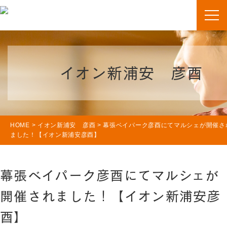
イオン新浦安 彦酉
HOME
>
イオン新浦安 彦酉
>
幕張ベイパーク彦酉にてマルシェが開催さ
ました！【イオン新浦安彦酉】
幕張ベイパーク彦酉にてマルシェが
開催されました！【イオン新浦安彦
酉】