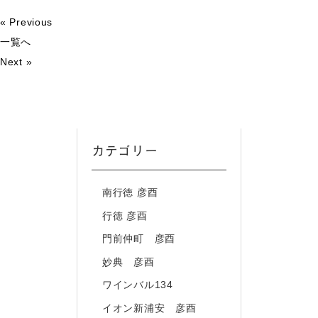
« Previous
一覧へ
Next »
カテゴリー
南行徳 彦酉
行徳 彦酉
門前仲町 彦酉
妙典 彦酉
ワインバル134
イオン新浦安 彦酉