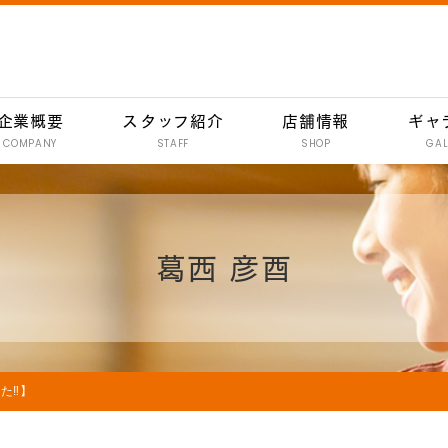
企業概要
スタッフ紹介
店舗情報
ギャ
COMPANY
STAFF
SHOP
GAL
南行徳 彦酉【居酒屋】
行徳 彦酉【居酒屋】
葛西 彦酉
門前仲町 彦酉【居酒屋】
妙典 彦酉【居酒屋】
妙典 ワインバル 134
イオン新浦安 彦酉【居酒屋】
‼️】
炭焼きハンバーグ 和
イオン新浦安店