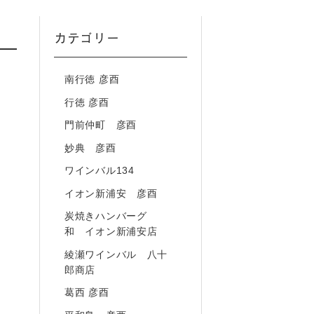
カテゴリー
南行徳 彦酉
行徳 彦酉
門前仲町 彦酉
妙典 彦酉
ワインバル134
イオン新浦安 彦酉
炭焼きハンバーグ
和 イオン新浦安店
綾瀬ワインバル 八十
郎商店
葛西 彦酉