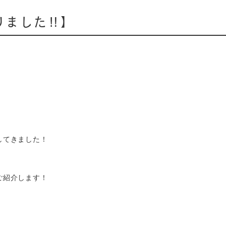
綾瀬ワインバル 八十郎商店
ました‼️】
葛西 彦酉【居酒屋】
平和島 彦酉【居酒屋】
幕張ベイパーク 彦酉【居酒
屋】
してきました！
ご紹介します！