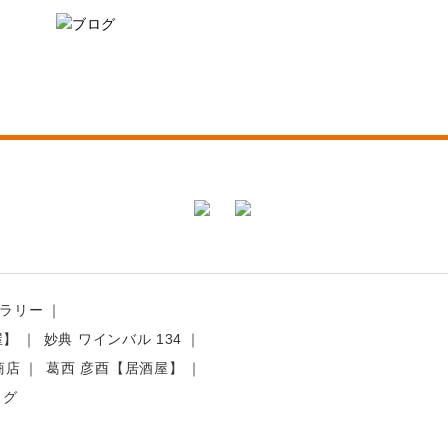
ラリー
屋】
妙典 ワインバル 134
商店
葛西 彦酉【居酒屋】
ログ