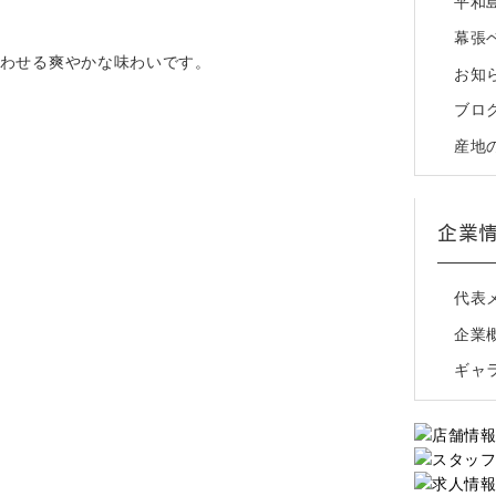
平和
幕張
思わせる爽やかな味わいです。
お知
ブロ
産地
企業
代表
企業
ギャ