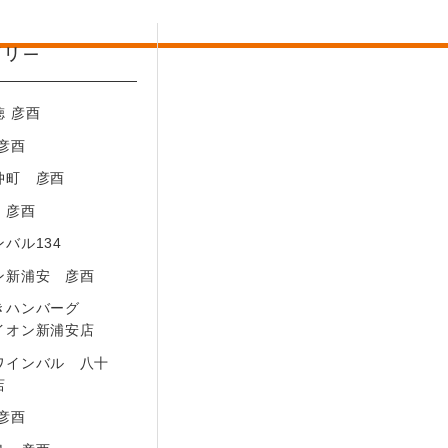
ゴリー
徳 彦酉
2－17－5
 彦酉
仲町 彦酉
 彦酉
バル134
ン新浦安 彦酉
きハンバーグ
イオン新浦安店
ワインバル 八十
店
 彦酉