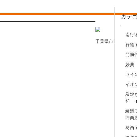
綾瀬ワインバル 八十郎商店
カテ
葛西 彦酉【居酒屋】
平和島 彦酉【居酒屋】
南行
幕張ベイパーク 彦酉【居酒屋】
千葉県市川市行徳駅前
行徳
門前
妙典
ワイン
イオ
炭焼
和 
綾瀬
郎商
葛西