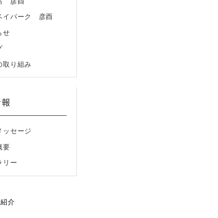
島 彦酉
ベイパーク 彦酉
らせ
グ
の取り組み
情報
メッセージ
概要
ラリー