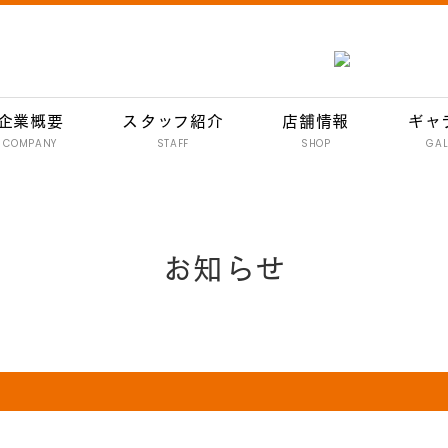
企業概要
スタッフ紹介
店舗情報
ギャ
COMPANY
STAFF
SHOP
GAL
南行徳 彦酉【居酒屋】
行徳 彦酉【居酒屋】
お知らせ
門前仲町 彦酉【居酒屋】
妙典 彦酉【居酒屋】
妙典 ワインバル 134
イオン新浦安 彦酉【居酒屋】
炭焼きハンバーグ 和
イオン新浦安店