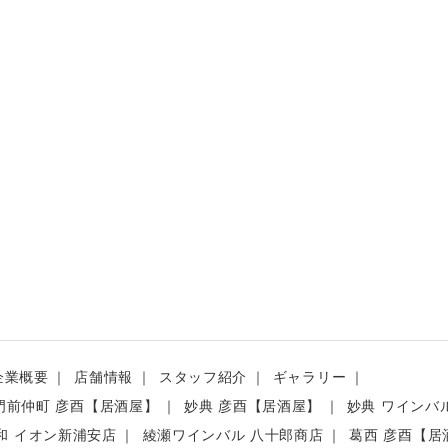
企業概要
店舗情報
スタッフ紹介
ギャラリー
門前仲町 彦酉【居酒屋】
妙典 彦酉【居酒屋】
妙典 ワインバル
和 イオン新浦安店
綾瀬ワインバル 八十郎商店
葛西 彦酉【居