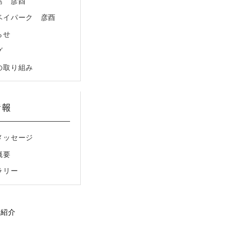
島 彦酉
ベイパーク 彦酉
らせ
グ
の取り組み
情報
メッセージ
概要
ラリー