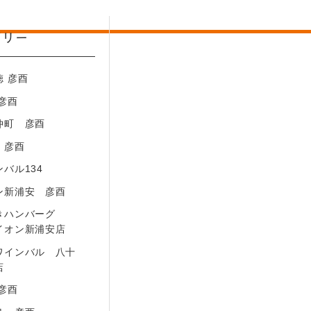
ゴリー
徳 彦酉
2－17－5
 彦酉
仲町 彦酉
 彦酉
バル134
ン新浦安 彦酉
きハンバーグ
イオン新浦安店
ワインバル 八十
店
 彦酉