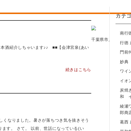
綾瀬ワインバル 八十郎商店
カテ
葛西 彦酉【居酒屋】
平和島 彦酉【居酒屋】
南行
幕張ベイパーク 彦酉【居酒屋】
千葉県市川市行徳駅前
行徳
本酒紹介しちゃいます♪♪ ■■【会津宮泉(あい
門前
妙典
続きはこちら
ワイン
イオ
炭焼
和 
綾瀬
郎商
涼しくなりました。暑さが落ちつき気を抜きそう
葛西
ます。 さて。 以前、世話になっている(い