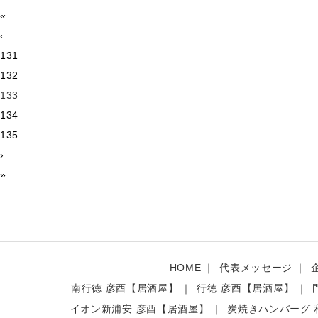
«
‹
131
132
133
134
135
›
»
HOME
代表メッセージ
南行徳 彦酉【居酒屋】
行徳 彦酉【居酒屋】
イオン新浦安 彦酉【居酒屋】
炭焼きハンバーグ 