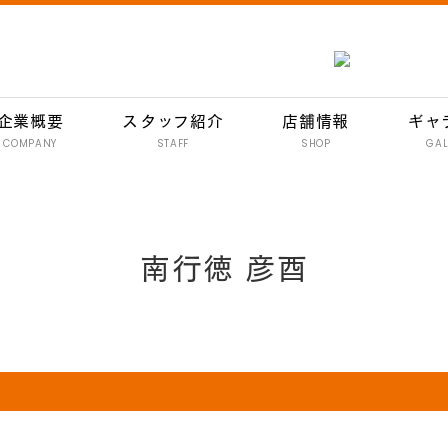
企業概要
スタッフ紹介
店舗情報
ギャ
COMPANY
STAFF
SHOP
GAL
南行徳 彦酉【居酒屋】
行徳 彦酉【居酒屋】
南行徳 彦酉
門前仲町 彦酉【居酒屋】
妙典 彦酉【居酒屋】
妙典 ワインバル 134
イオン新浦安 彦酉【居酒屋】
炭焼きハンバーグ 和
イオン新浦安店