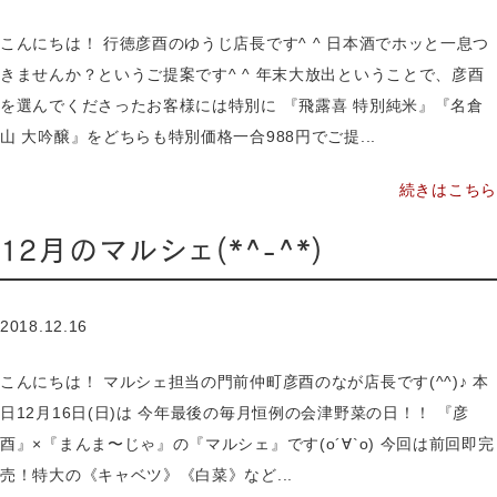
こんにちは！ 行徳彦酉のゆうじ店長です^ ^ 日本酒でホッと一息つ
きませんか？というご提案です^ ^ 年末大放出ということで、彦酉
を選んでくださったお客様には特別に 『飛露喜 特別純米』『名倉
山 大吟醸』をどちらも特別価格一合988円でご提...
続きはこちら
12月のマルシェ(*^-^*)
2018.12.16
こんにちは！ マルシェ担当の門前仲町彦酉のなが店長です(^^)♪ 本
日12月16日(日)は 今年最後の毎月恒例の会津野菜の日！！ 『彦
酉』×『まんま〜じゃ』の『マルシェ』です(о´∀`о) 今回は前回即完
売！特大の《キャベツ》《白菜》など...