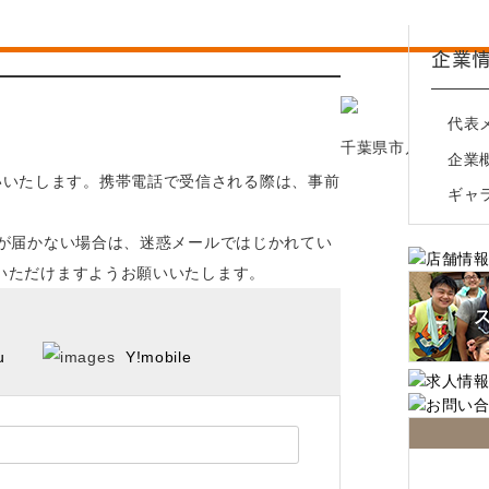
綾瀬ワインバル 八十郎商店
企業
葛西 彦酉【居酒屋】
平和島 彦酉【居酒屋】
代表
幕張ベイパーク 彦酉【居酒屋】
千葉県市川市行徳駅前
企業
をお願いいたします。携帯電話で受信される際は、事前
ギャ
ルが届かない場合は、迷惑メールではじかれてい
いただけますようお願いいたします。
u
Y!mobile