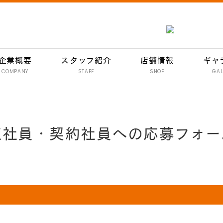
企業概要
スタッフ紹介
店舗情報
ギャ
COMPANY
STAFF
SHOP
GAL
南行徳 彦酉【居酒屋】
行徳 彦酉【居酒屋】
正社員・契約社員への応募フォー
門前仲町 彦酉【居酒屋】
妙典 彦酉【居酒屋】
妙典 ワインバル 134
イオン新浦安 彦酉【居酒屋】
炭焼きハンバーグ 和
イオン新浦安店