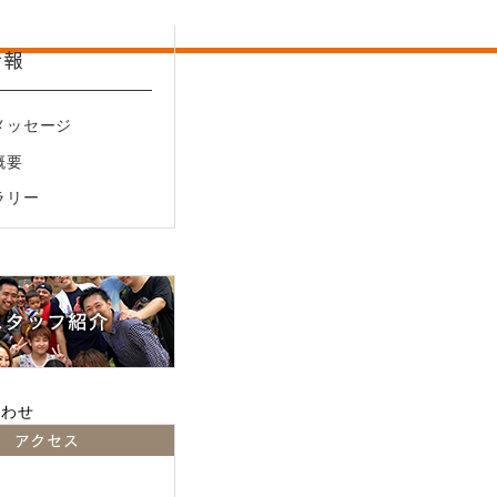
情報
メッセージ
2－17－5
概要
ラリー
アクセス