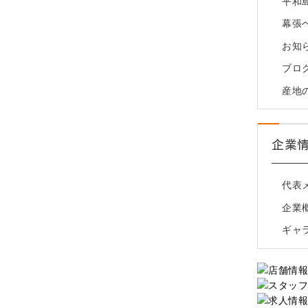
平和
幕張
お知
ブロ
産地
企業
代表
企業
ギャ