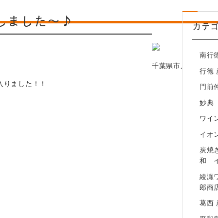
綾瀬ワインバル 八十郎商店
しました～♪
カテ
葛西 彦酉【居酒屋】
平和島 彦酉【居酒屋】
南行
幕張ベイパーク 彦酉【居酒屋】
千葉県市川市行徳駅前
行徳
入りました！！
門前
妙典
ワイン
イオ
炭焼
和 
綾瀬
郎商
葛西