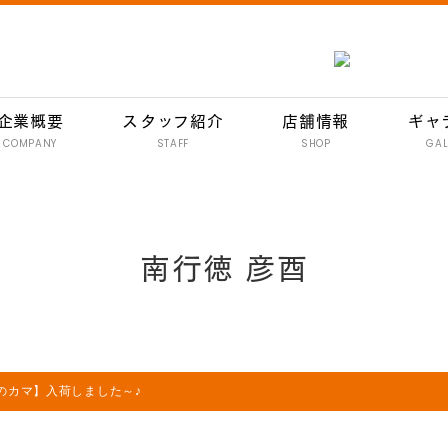
企業概要
スタッフ紹介
店舗情報
ギャ
COMPANY
STAFF
SHOP
GAL
南行徳 彦酉【居酒屋】
行徳 彦酉【居酒屋】
南行徳 彦酉
門前仲町 彦酉【居酒屋】
妙典 彦酉【居酒屋】
妙典 ワインバル 134
イオン新浦安 彦酉【居酒屋】
のカマ】入荷しました～♪
炭焼きハンバーグ 和
イオン新浦安店