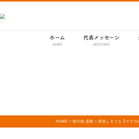
ホーム
代表メッセージ
HOME
MESSAGE
HOME
>
南行徳 彦酉
>
美味しそうな【マグロ