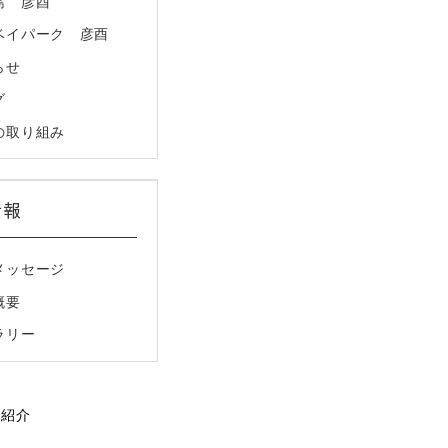
島 彦酉
ベイパーク 彦酉
らせ
グ
の取り組み
情報
メッセージ
概要
ラリー