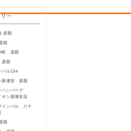
ゴリー
徳 彦酉
2－17－5
 彦酉
仲町 彦酉
 彦酉
バル134
ン新浦安 彦酉
きハンバーグ
イオン新浦安店
ワインバル 八十
店
 彦酉