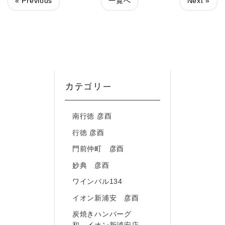
« Previous
一覧へ
Next »
カテゴリー
南行徳 彦酉
行徳 彦酉
門前仲町 彦酉
妙典 彦酉
ワインバル134
イオン新浦安 彦酉
炭焼きハンバーグ