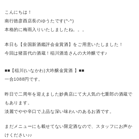
こんにちは！
南行徳彦酉店長のゆうたです(^-^)
本格的に梅雨入りいたしましたね。。。
本日も【全国新酒鑑評会金賞酒】をご用意いたしました！
今回は猪苗代の酒蔵！稲川酒造さんの大吟醸です♪
■■【稲川(いなかわ)大吟醸金賞酒 】■■
一合1088円です。
昨日で二周年を迎えました妙典店にて大人気の七重郎の酒蔵で
もあります。
淡麗でやや辛口で上品な深い味わいのあるお酒です。
まだメニューにも載せてない限定酒なので、スタッフにお声か
けください♪♪