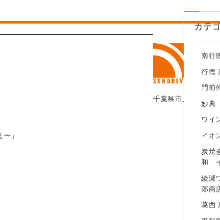
綾瀬ワインバル 八十郎商店
カテ
葛西 彦酉【居酒屋】
平和島 彦酉【居酒屋】
南行
幕張ベイパーク 彦酉【居酒屋】
行徳
門前
千葉県市川市行徳駅前
妙典
ワイン
イオ
え〜」
炭焼
和 
綾瀬
郎商
葛西