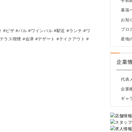
平和
幕張
お知
ブロ
スタ #ピザ #バル #ワインバル #駅近 #ランチ #ワ
産地
#テラス喫煙 #会津 #デザート #テイクアウト #
企業
代表
企業
ギャ