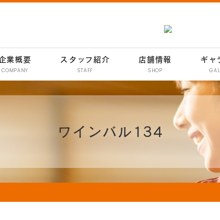
企業概要
スタッフ紹介
店舗情報
ギャ
COMPANY
STAFF
SHOP
GAL
南行徳 彦酉【居酒屋】
行徳 彦酉【居酒屋】
ワインバル134
門前仲町 彦酉【居酒屋】
妙典 彦酉【居酒屋】
妙典 ワインバル 134
イオン新浦安 彦酉【居酒屋】
介
炭焼きハンバーグ 和
イオン新浦安店