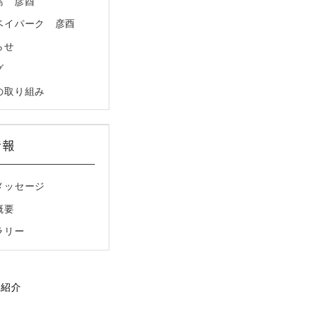
島 彦酉
ベイパーク 彦酉
らせ
グ
の取り組み
情報
メッセージ
概要
ラリー