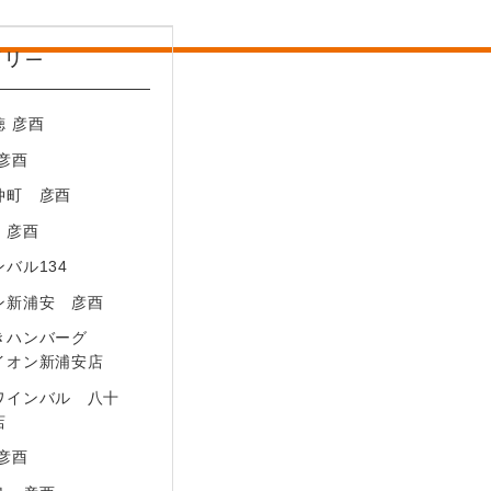
ゴリー
徳 彦酉
 彦酉
仲町 彦酉
2－17－5
 彦酉
バル134
ン新浦安 彦酉
きハンバーグ
イオン新浦安店
ワインバル 八十
店
 彦酉