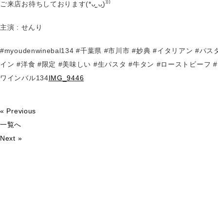
ご来店お待ちしております(*ᴗ͈ˬᴗ͈)⁾⁾⁾
主演 : せんり
#myoudenwinebal134 #千葉県 #市川市 #妙典 #イタリアン #パ
イン #洋食 #限定 #美味しい #生パスタ #牛タン #ローストビーフ 
ワインバル134
IMG_9446
« Previous
一覧へ
Next »