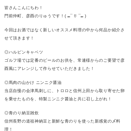
皆さんこんにちわ！
門前仲町、彦酉のりゅうです！( ⑉¯ ꇴ ¯⑉ )
今回はお酒ではなく新しいオススメ料理の中から何品か紹介さ
せて頂きます！
◎ハルピンキャベツ
ゴルフ場では定番のビールのお供を、常連様からのご要望で彦
酉風にアレンジして作らせていただきました！
◎馬肉の山かけ ニンニク醤油
当店自慢の会津馬刺しに、トロロと信州上田から取り寄せた卵
を乗せたものを、特製ニンニク醤油と共に召し上がれ！
◎青のり納豆雑炊
信州長野の道祖神納豆と新鮮な青のりを使った新感覚の〆料
理！