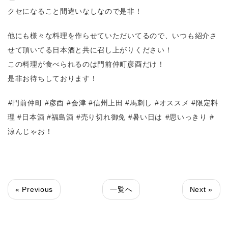
クセになること間違いなしなので是非！
他にも様々な料理を作らせていただいてるので、いつも紹介さ
せて頂いてる日本酒と共に召し上がりください！
この料理が食べられるのは門前仲町彦酉だけ！
是非お待ちしております！
⁡#門前仲町 #彦酉⁡ #会津 #信州上田 #馬刺し #オススメ #限定料
理 #日本酒 #福島酒⁡ #売り切れ御免 #暑い日は⁡ #思いっきり #
涼んじゃお！
« Previous
一覧へ
Next »