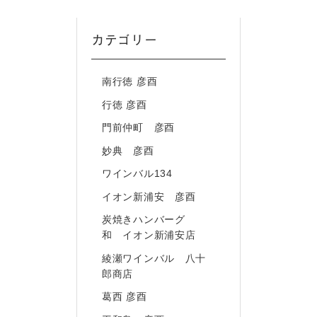
カテゴリー
南行徳 彦酉
行徳 彦酉
門前仲町 彦酉
妙典 彦酉
ワインバル134
イオン新浦安 彦酉
炭焼きハンバーグ
和 イオン新浦安店
綾瀬ワインバル 八十
郎商店
葛西 彦酉