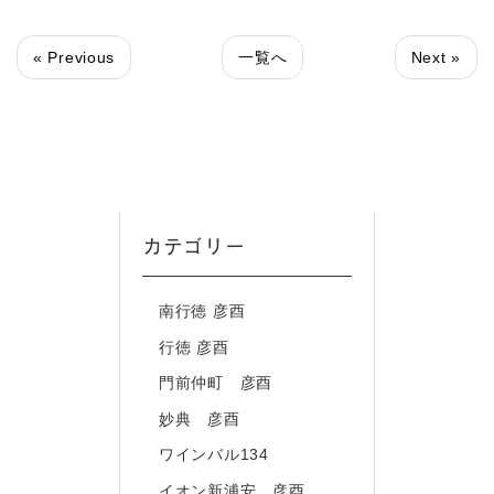
« Previous
一覧へ
Next »
カテゴリー
南行徳 彦酉
行徳 彦酉
門前仲町 彦酉
妙典 彦酉
ワインバル134
イオン新浦安 彦酉